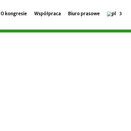
O kongresie
Współpraca
Biuro prasowe