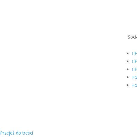
Soci
F
F
F
Fo
Fo
Przejdź do treści