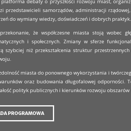
 platforma debaty o przyszłości rozwoju miast, orga
i przedstawicieli samorządów, administracji rządowej,
trzeń do wymiany wiedzy, doświadczeń i dobrych praktyk
przekonanie, że współczesne miasta stoją wobec głę
imatycznych i społecznych. Zmiany w sferze funkcjona
 szybciej niż przekształcenia struktur przestrzennych 
woju.
zdolność miasta do ponownego wykorzystania i twórczego
arunków oraz budowania długofalowej odporności. To
całość polityk publicznych i kierunków rozwoju obszaró
ADA PROGRAMOWA