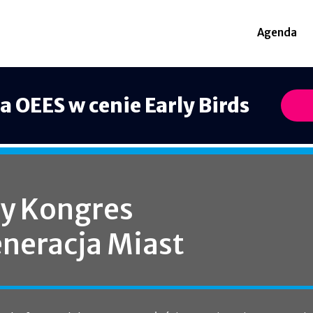
Agenda
na OEES w cenie Early Birds
y Kongres
neracja Miast