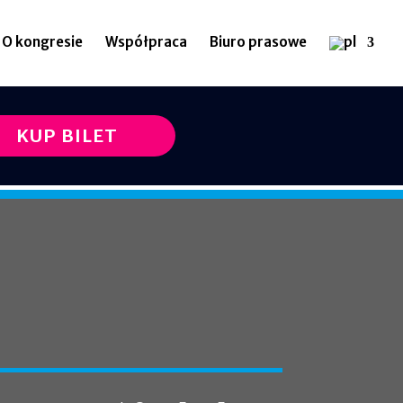
O kongresie
Współpraca
Biuro prasowe
KUP BILET