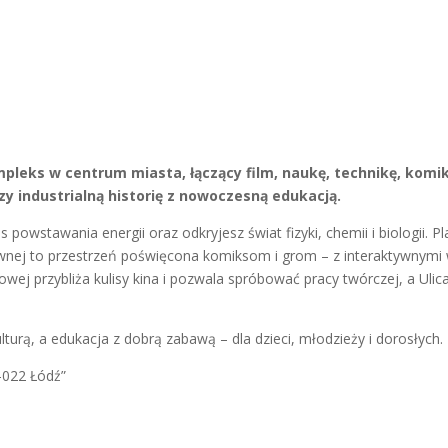
pleks w centrum miasta, łączący film, naukę, technikę, komik
czy industrialną historię z nowoczesną edukacją.
 powstawania energii oraz odkryjesz świat fizyki, chemii i biologii.
ywnej to przestrzeń poświęcona komiksom i grom – z interaktywnymi
mowej przybliża kulisy kina i pozwala spróbować pracy twórczej, a Uli
turą, a edukacja z dobrą zabawą – dla dzieci, młodzieży i dorosłych.
-022 Łódź”