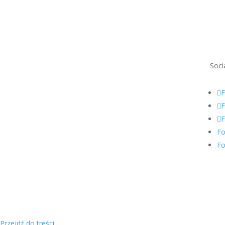
Soci
F
F
F
Fo
Fo
Przejdź do treści