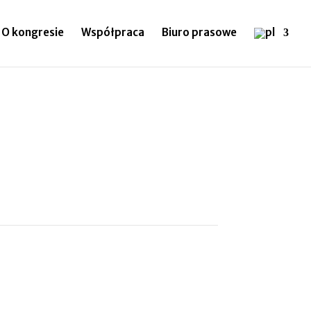
O kongresie
Współpraca
Biuro prasowe