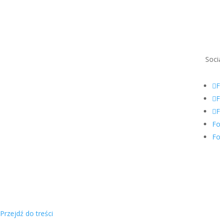
Soci
F
F
F
Fo
Fo
Przejdź do treści