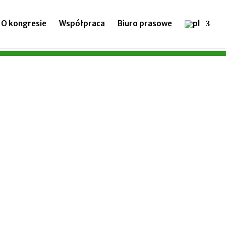
O kongresie
Współpraca
Biuro prasowe