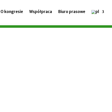
O kongresie
Współpraca
Biuro prasowe