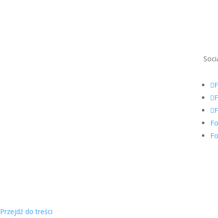
Soci
F
F
F
Fo
Fo
Przejdź do treści