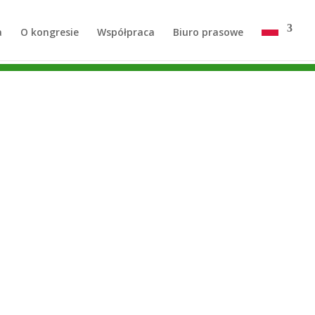
a
O kongresie
Współpraca
Biuro prasowe