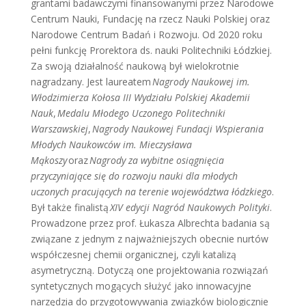
grantami badawczymi finansowanymi przez Narodowe
Centrum Nauki, Fundację na rzecz Nauki Polskiej oraz
Narodowe Centrum Badań i Rozwoju. Od 2020 roku
pełni funkcję Prorektora ds. nauki Politechniki Łódzkiej.
Za swoją działalność naukową był wielokrotnie
nagradzany. Jest laureatem
Nagrody Naukowej im.
Włodzimierza Kołosa III Wydziału Polskiej Akademii
Nauk
,
Medalu Młodego Uczonego Politechniki
Warszawskiej
,
Nagrody Naukowej Fundacji Wspierania
Młodych Naukowców im. Mieczysława
Mąkoszy
oraz
Nagrody za wybitne osiągnięcia
przyczyniające się do rozwoju nauki dla młodych
uczonych pracujących na terenie województwa łódzkiego
.
Był także finalistą
XIV edycji Nagród Naukowych Polityki
.
Prowadzone przez prof. Łukasza Albrechta badania są
związane z jednym z najważniejszych obecnie nurtów
współczesnej chemii organicznej, czyli katalizą
asymetryczną. Dotyczą one projektowania rozwiązań
syntetycznych mogących służyć jako innowacyjne
narzędzia do przygotowywania związków biologicznie