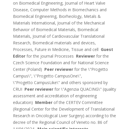
on Biomedical Engineering, Journal of Heart Valve
Disease, Computer Methods in Biomechanics and
Biomedical Engineering, Biorheology, Metals &
Materials International, Journal of the Mechanical
Behavior of Biomedical Materials, Biomedical
Materials, Journal of Cardiovascular Translational
Research, Biomedical materials and devices,
Processes, Future in Medicine, Tissue and cell
Guest
Editor
for the journal Processes
Reviewer
for the
Czech Science Foundation and for National Science
Center (Poland)
Peer reviewer
for the \"Progetto
Campus\", \"Progetto CampusOne\",
\"Progetto CampusLike\" and others sponsored by
CRUI
Peer reviewer
for \"Agenzia QUACING\" (quality
assessment and accreditation of engineering
education)
Member
of the CERTEV Committee
(Regional Center for the Development of Translational
Research in Oncological Liver Surgery) according to the
decree of the Regional Council of Veneto no. 86 of
14/06/2024.
Main scientific interests