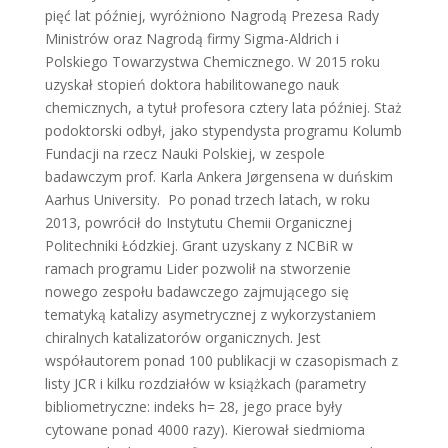
pięć lat później, wyróżniono Nagrodą Prezesa Rady
Ministrów oraz Nagrodą firmy Sigma-Aldrich i
Polskiego Towarzystwa Chemicznego. W 2015 roku
uzyskał stopień doktora habilitowanego nauk
chemicznych, a tytuł profesora cztery lata później. Staż
podoktorski odbył, jako stypendysta programu Kolumb
Fundacji na rzecz Nauki Polskiej, w zespole
badawczym prof. Karla Ankera Jørgensena w duńskim
Aarhus University.
Po ponad trzech latach, w roku
2013, powrócił do Instytutu Chemii Organicznej
Politechniki Łódzkiej. Grant uzyskany z NCBiR w
ramach programu Lider pozwolił na stworzenie
nowego zespołu badawczego zajmującego się
tematyką katalizy asymetrycznej z wykorzystaniem
chiralnych katalizatorów organicznych. Jest
współautorem ponad 100 publikacji w czasopismach z
listy JCR i kilku rozdziałów w książkach (parametry
bibliometryczne: indeks h= 28, jego prace były
cytowane ponad 4000 razy). Kierował siedmioma